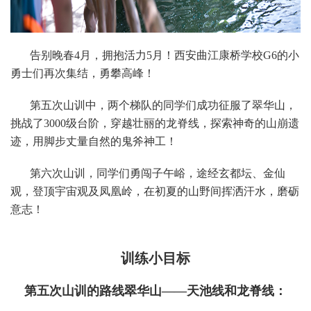
告别晚春4月，拥抱活力5月！西安曲江康桥学校G6的小
勇士们再次集结，勇攀高峰！
第五次山训中，两个梯队的同学们成功征服了翠华山，
挑战了3000级台阶，穿越壮丽的龙脊线，探索神奇的山崩遗
迹，用脚步丈量自然的鬼斧神工！
第六次山训，同学们勇闯子午峪，途经玄都坛、金仙
观，登顶宇宙观及凤凰岭，在初夏的山野间挥洒汗水，磨砺
意志！
训练小目标
第五次山训的路线翠华山——天池线和龙脊线：