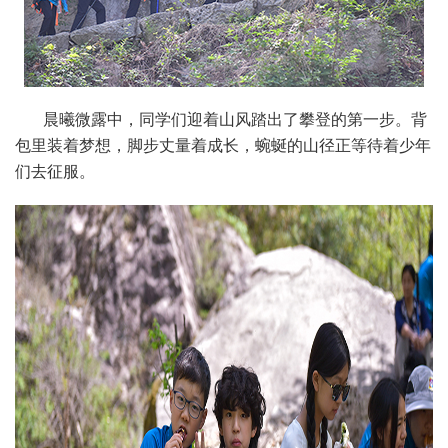
晨曦微露中，同学们迎着山风踏出了攀登的第一步。背
包里装着梦想，脚步丈量着成长，蜿蜒的山径正等待着少年
们去征服。