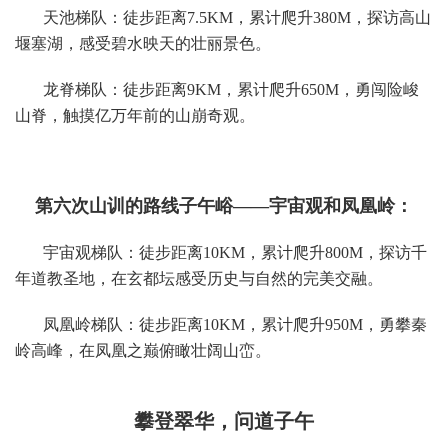
天池梯队：徒步距离7.5KM，累计爬升380M，探访高山
堰塞湖，感受碧水映天的壮丽景色。
龙脊梯队：徒步距离9KM，累计爬升650M，勇闯险峻
山脊，触摸亿万年前的山崩奇观。
第六次山训的路线子午峪——宇宙观和凤凰岭：
宇宙观梯队：徒步距离10KM，累计爬升800M，探访千
年道教圣地，在玄都坛感受历史与自然的完美交融。
凤凰岭梯队：徒步距离10KM，累计爬升950M，勇攀秦
岭高峰，在凤凰之巅俯瞰壮阔山峦。
攀登翠华，问道子午