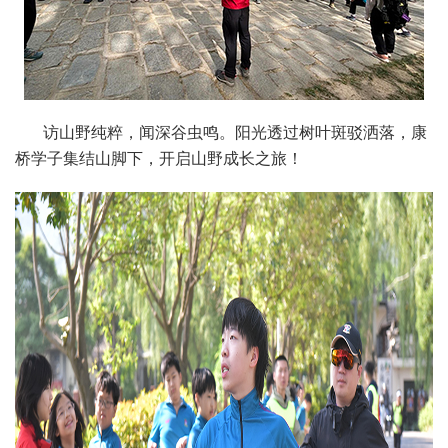
访山野纯粹，闻深谷虫鸣。阳光透过树叶斑驳洒落，康
桥学子集结山脚下，开启山野成长之旅！