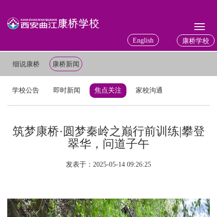
Toggl
naviga
English
康桥学校
细说康桥
康桥新闻
学校公告
即时新闻
焦点关注
家校沟通
筑梦康桥·圆梦秦岭之巅行前训练|攀登
翠华，问道子午
发表于：2025-05-14 09:26:25